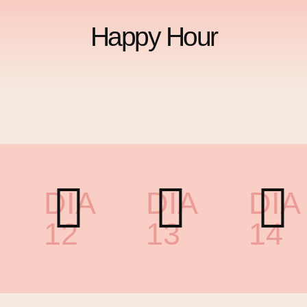
Happy Hour
DIA
DIA
DIA
12
13
14