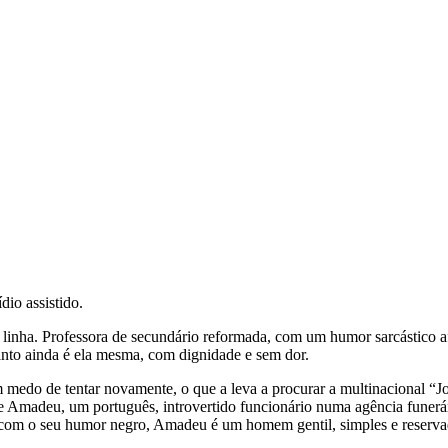
io assistido.
da linha. Professora de secundário reformada, com um humor sarcástic
anto ainda é ela mesma, com dignidade e sem dor.
em medo de tentar novamente, o que a leva a procurar a multinacional “J
ece Amadeu, um português, introvertido funcionário numa agência funer
o com o seu humor negro, Amadeu é um homem gentil, simples e reserva